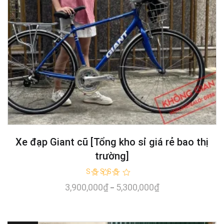
Xe đạp Giant cũ [Tổng kho sỉ giá rẻ bao thị
trường]
Rated
3,900,000
₫
5,300,000
₫
–
5.00
out of 5