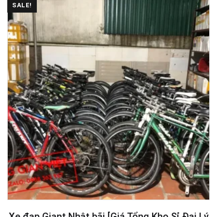
SALE!
Xe đạp Giant Nhật bãi [Giá Tổng Kho Sỉ Đại Lý