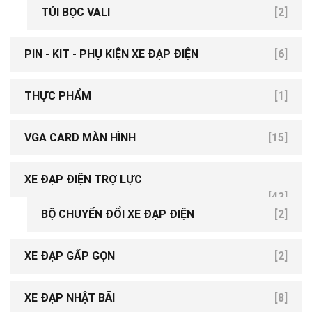
TÚI BỌC VALI
[2]
PIN - KIT - PHỤ KIỆN XE ĐẠP ĐIỆN
[6]
THỰC PHẨM
[1]
VGA CARD MÀN HÌNH
[15]
XE ĐẠP ĐIỆN TRỢ LỰC
[43]
BỘ CHUYỂN ĐỔI XE ĐẠP ĐIỆN
[2]
XE ĐẠP GẤP GỌN
[2]
XE ĐẠP NHẬT BÃI
[8]