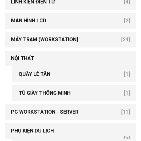
LINH KIỆN ĐIỆN TỬ
[4]
MÀN HÌNH LCD
[2]
MÁY TRẠM (WORKSTATION]
[24]
NỘI THẤT
QUẦY LỄ TÂN
[1]
[2]
TỦ GIÀY THÔNG MINH
[1]
PC WORKSTATION - SERVER
[11]
PHỤ KIỆN DU LỊCH
[3]