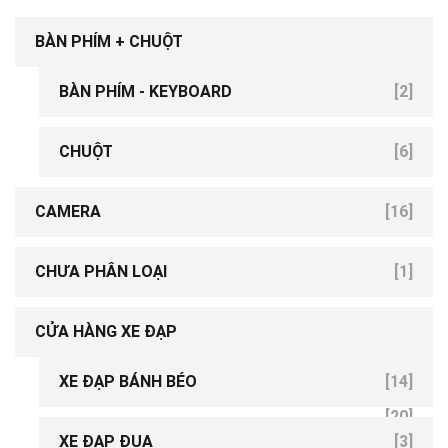
BÀN PHÍM + CHUỘT
BÀN PHÍM - KEYBOARD
[2]
[9]
CHUỘT
[6]
CAMERA
[16]
CHƯA PHÂN LOẠI
[1]
CỬA HÀNG XE ĐẠP
XE ĐẠP BÁNH BÉO
[14]
[20]
XE ĐẠP ĐUA
[3]