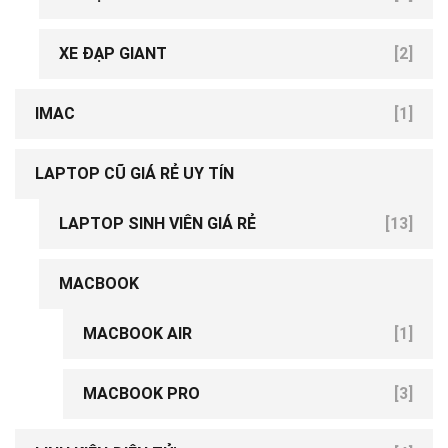
XE ĐẠP GIANT
[2]
IMAC
[1]
LAPTOP CŨ GIÁ RẺ UY TÍN
LAPTOP SINH VIÊN GIÁ RẺ
[13]
MACBOOK
[19]
MACBOOK AIR
[1]
[6]
MACBOOK PRO
[3]