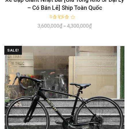
– Có Bán Lẻ] Ship Toàn Quốc
Rated
3,600,000
₫
4,300,000
₫
–
4.79
out of 5
SALE!