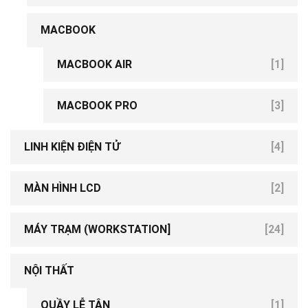
MACBOOK
[19]
MACBOOK AIR
[1]
[6]
MACBOOK PRO
[3]
LINH KIỆN ĐIỆN TỬ
[4]
MÀN HÌNH LCD
[2]
MÁY TRẠM (WORKSTATION]
[24]
NỘI THẤT
QUẦY LỄ TÂN
[1]