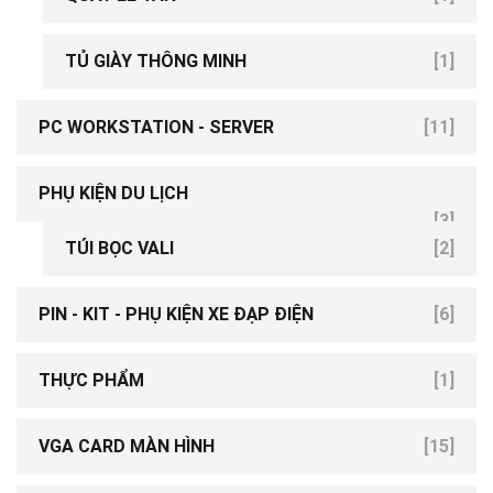
[2]
TỦ GIÀY THÔNG MINH
[1]
PC WORKSTATION - SERVER
[11]
PHỤ KIỆN DU LỊCH
[3]
TÚI BỌC VALI
[2]
PIN - KIT - PHỤ KIỆN XE ĐẠP ĐIỆN
[6]
THỰC PHẨM
[1]
VGA CARD MÀN HÌNH
[15]