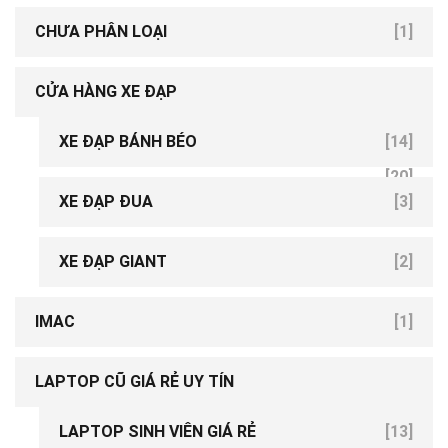
CHƯA PHÂN LOẠI
[1]
CỬA HÀNG XE ĐẠP
XE ĐẠP BÁNH BÉO
[14]
[20]
XE ĐẠP ĐUA
[3]
XE ĐẠP GIANT
[2]
IMAC
[1]
LAPTOP CŨ GIÁ RẺ UY TÍN
LAPTOP SINH VIÊN GIÁ RẺ
[13]