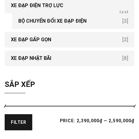
XE ĐẠP ĐIỆN TRỢ LỰC
[43]
BỘ CHUYỂN ĐỔI XE ĐẠP ĐIỆN
[2]
XE ĐẠP GẤP GỌN
[2]
XE ĐẠP NHẬT BÃI
[8]
SẮP XẾP
PRICE:
2,390,000₫
—
2,590,000₫
FILTER