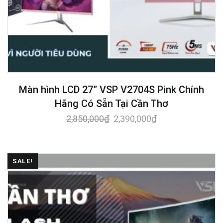
Màn hình LCD 27” VSP V2704S Pink Chính
Hãng Có Sẵn Tại Cần Thơ
2,850,000
₫
2,390,000
₫
SALE!