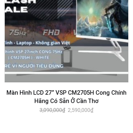
Màn Hình LCD 27” VSP CM2705H Cong Chính
Hãng Có Sẵn Ở Cần Thơ
3,090,000
₫
2,590,000
₫