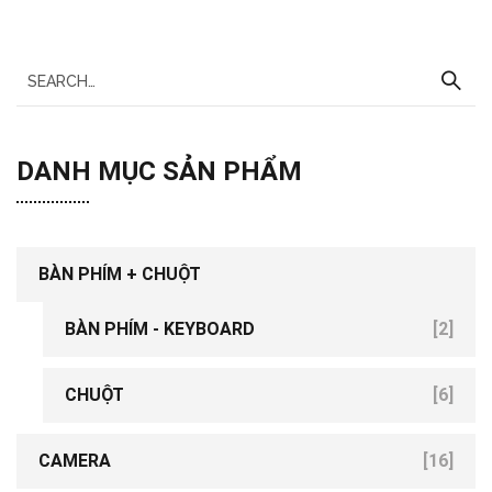
DANH MỤC SẢN PHẨM
BÀN PHÍM + CHUỘT
BÀN PHÍM - KEYBOARD
[2]
[9]
CHUỘT
[6]
CAMERA
[16]